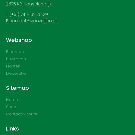
2675 KB Honselersdijk
T (+31)174 – 62 75 29
E contact@vanzuijlen.nl
Webshop
Bloemen
Boeketten
Planten
Decoratie
Sitemap
Home
Shop
Contact & route
Links