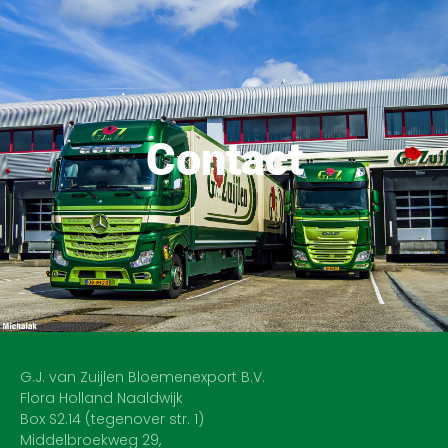
Contact
G.J. van Zuijlen Bloemenexport B.V.
Flora Holland Naaldwijk
Box S2.14 (tegenover str. 1)
Middelbroekweg 29,