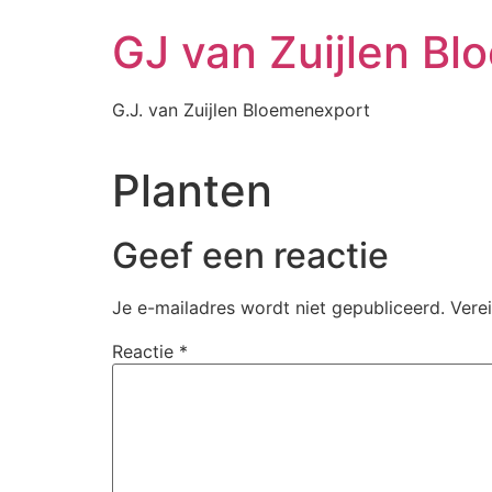
Ga
GJ van Zuijlen B
naar
de
inhoud
G.J. van Zuijlen Bloemenexport
Planten
Geef een reactie
Je e-mailadres wordt niet gepubliceerd.
Vere
Reactie
*